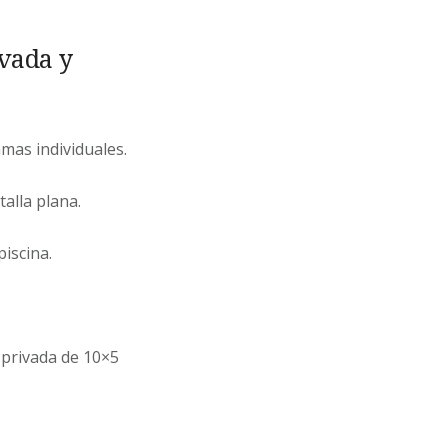
ivada y
mas individuales.
alla plana.
piscina.
 privada de 10×5