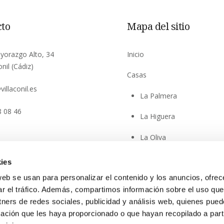
cto
Mapa del sitio
ayorazgo Alto, 34
Inicio
nil (Cádiz)
Casas
villaconil.es
La Palmera
8 08 46
La Higuera
La Oliva
Entorno y actividades
ies
web se usan para personalizar el contenido y los anuncios, ofrec
Blog
ar el tráfico. Además, compartimos información sobre el uso que
Contacto
tners de redes sociales, publicidad y análisis web, quienes pue
ación que les haya proporcionado o que hayan recopilado a parti